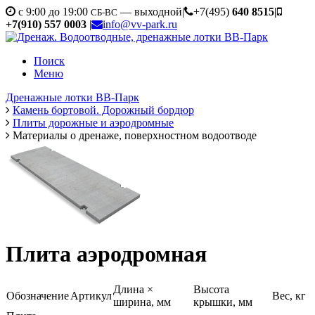
c 9:00 до 19:00
— выходной
|
+7(495)
640 8515
|
СБ-ВС
+7(910) 557 0003
|
info@vv-park.ru
Поиск
Меню
Дренажные лотки ВВ-Парк
Камень бортовой. Дорожный бордюр
Плиты дорожные и аэродромные
Материалы о дренаже, поверхностном водоотводе
Плита аэродромная
Длина ×
Высота
Обозначение
Артикул
Вес, кг
ширина, мм
крышки, мм