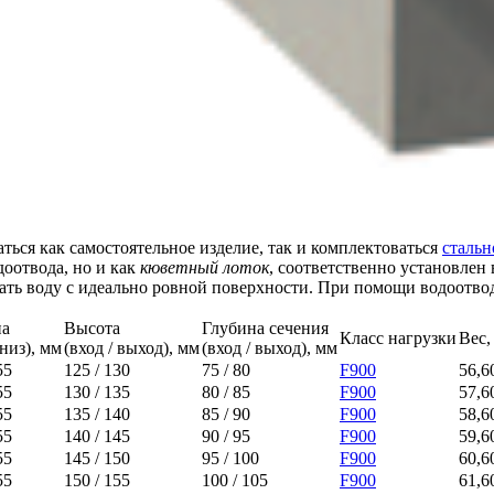
ться как самостоятельное изделие, так и комплектоваться
стальн
доотвода, но и как
кюветный лоток
, соответственно установле
ирать воду с идеально ровной поверхности. При помощи водоо
а
Высота
Глубина сечения
Класс нагрузки
Вес,
 низ), мм
(вход / выход), мм
(вход / выход), мм
55
125 / 130
75 / 80
F900
56,6
55
130 / 135
80 / 85
F900
57,6
55
135 / 140
85 / 90
F900
58,6
55
140 / 145
90 / 95
F900
59,6
55
145 / 150
95 / 100
F900
60,6
55
150 / 155
100 / 105
F900
61,6