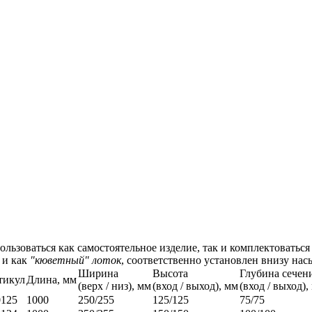
ьзоваться как самостоятельное изделие, так и комплектоватьс
 и как
"кюветный" лоток
, соответственно установлен внизу на
Ширина
Высота
Глубина сечен
тикул
Длина, мм
(верх / низ), мм
(вход / выход), мм
(вход / выход),
0125
1000
250/255
125/125
75/75