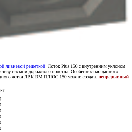
ой ливневой решеткой
. Лоток Plus 150 с внутренним уклоном
н внизу насыпи дорожного полотна. Особенностью данного
тводного лотка ЛВК ВМ ПЛЮС 150 можно создать
непрерывный
 кг
0
0
0
0
0
0