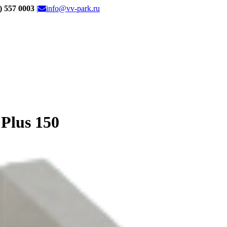
) 557 0003
|
info@vv-park.ru
Plus 150